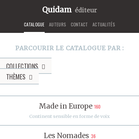
Quidam
éditeur
CATALOGUE
AUTEURS
CONTACT
ACTUALITÉS
PARCOURIR LE CATALOGUE PAR :
COLLECTIONS
THÈMES
Made in Europe
160
Continent sensible en forme de voix
Les Nomades
36