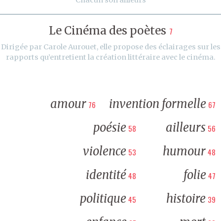
Le Cinéma des poètes
7
Dirigée par Carole Aurouet, elle propose des éclairages sur les
rapports qu’entretient la création littéraire avec le cinéma.
amour
invention formelle
76
67
poésie
ailleurs
58
56
violence
humour
53
48
identité
folie
48
47
politique
histoire
45
39