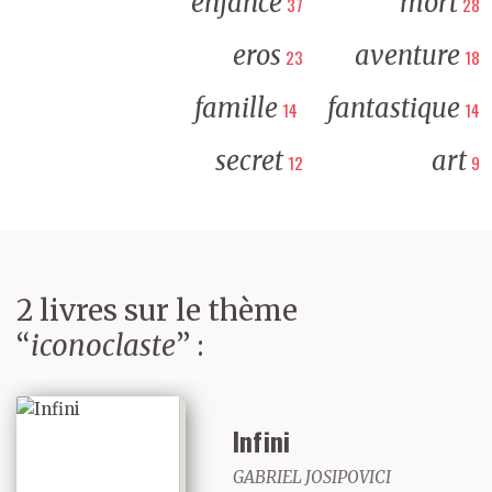
enfance
mort
37
28
eros
aventure
23
18
famille
fantastique
14
14
secret
art
12
9
2 livres sur le thème
“
iconoclaste
” :
Infini
GABRIEL JOSIPOVICI