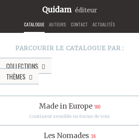
Quidam
éditeur
CATALOGUE
AUTEURS
CONTACT
ACTUALITÉS
PARCOURIR LE CATALOGUE PAR :
COLLECTIONS
THÈMES
Made in Europe
160
Continent sensible en forme de voix
Les Nomades
36