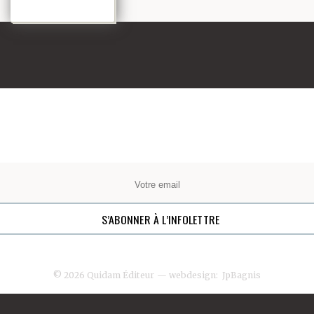
© 2026 Quidam Éditeur
— webdesign:
JpBagnis