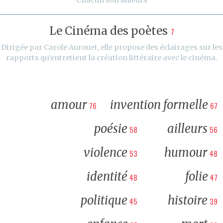
Le Cinéma des poètes
7
Dirigée par Carole Aurouet, elle propose des éclairages sur les
rapports qu’entretient la création littéraire avec le cinéma.
amour
invention formelle
76
67
poésie
ailleurs
58
56
violence
humour
53
48
identité
folie
48
47
politique
histoire
45
39