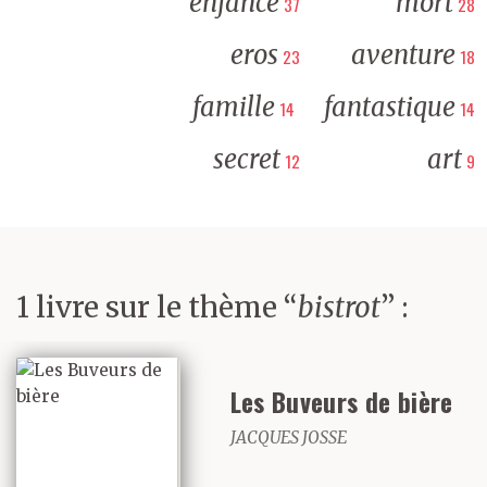
enfance
mort
37
28
eros
aventure
23
18
famille
fantastique
14
14
secret
art
12
9
1 livre sur le thème “
bistrot
” :
Les Buveurs de bière
JACQUES JOSSE