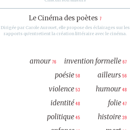
Le Cinéma des poètes
7
Dirigée par Carole Aurouet, elle propose des éclairages sur les
rapports qu’entretient la création littéraire avec le cinéma.
amour
invention formelle
76
67
poésie
ailleurs
58
56
violence
humour
53
48
identité
folie
48
47
politique
histoire
45
39