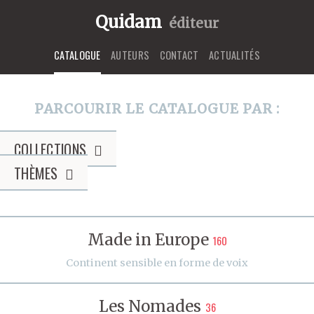
Quidam
éditeur
CATALOGUE
AUTEURS
CONTACT
ACTUALITÉS
PARCOURIR LE CATALOGUE PAR :
COLLECTIONS
THÈMES
Made in Europe
160
Continent sensible en forme de voix
Les Nomades
36