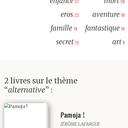
enfance
mort
37
28
eros
aventure
23
18
famille
fantastique
14
14
secret
art
12
9
2 livres sur le thème
“
alternative
” :
Pamoja !
JÉRÔME LAFARGUE