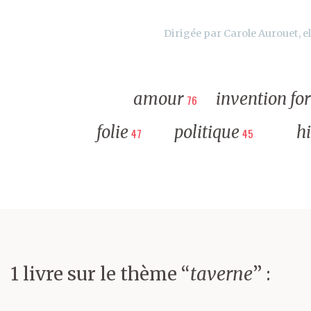
Dirigée par Carole Aurouet, el
amour
invention fo
76
folie
politique
hi
47
45
1 livre sur le thème “
taverne
” :