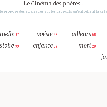
Le Cinéma des poètes
7
le propose des éclairages sur les rapports qu’entretient la créa
rmelle
poésie
ailleurs
67
58
56
stoire
enfance
mort
39
37
28
fa