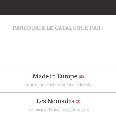
PARCOURIR LE CATALOGUE PAR :
Made in Europe
160
Continent sensible en forme de voix
Les Nomades
36
Les joies de l'insolite à petits prix