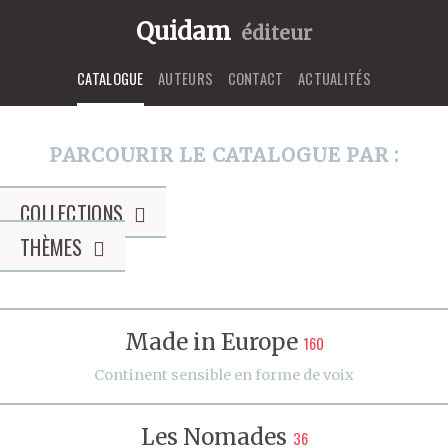
Quidam
éditeur
CATALOGUE
AUTEURS
CONTACT
ACTUALITÉS
PARCOURIR LE CATALOGUE PAR :
COLLECTIONS
THÈMES
Made in Europe
160
Continent sensible en forme de voix
Les Nomades
36