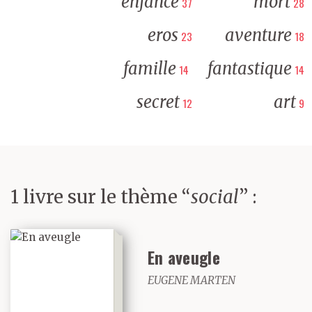
enfance
mort
37
28
eros
aventure
23
18
famille
fantastique
14
14
secret
art
12
9
1 livre sur le thème “
social
” :
En aveugle
EUGENE MARTEN