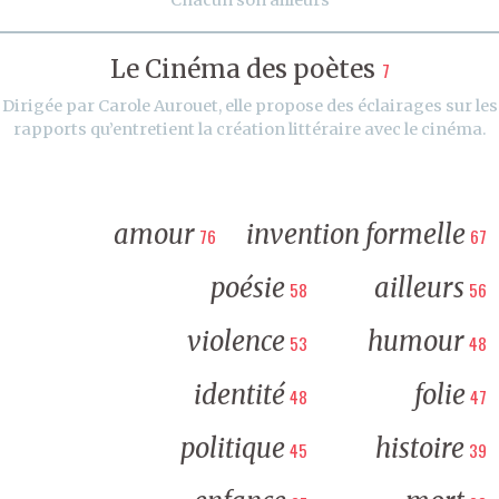
Le Cinéma des poètes
7
Dirigée par Carole Aurouet, elle propose des éclairages sur les
rapports qu’entretient la création littéraire avec le cinéma.
amour
invention formelle
76
67
poésie
ailleurs
58
56
violence
humour
53
48
identité
folie
48
47
politique
histoire
45
39