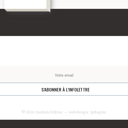
© 2026 Quidam Éditeur
— webdesign:
JpBagnis