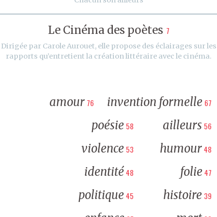
Le Cinéma des poètes
7
Dirigée par Carole Aurouet, elle propose des éclairages sur les
rapports qu’entretient la création littéraire avec le cinéma.
amour
invention formelle
76
67
poésie
ailleurs
58
56
violence
humour
53
48
identité
folie
48
47
politique
histoire
45
39