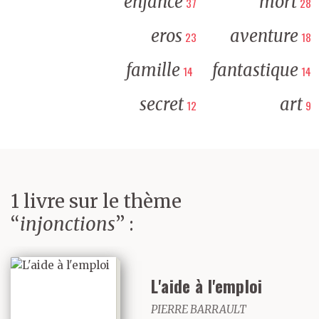
enfance
mort
37
28
eros
aventure
23
18
famille
fantastique
14
14
secret
art
12
9
1 livre sur le thème
“
injonctions
” :
L'aide à l'emploi
PIERRE BARRAULT