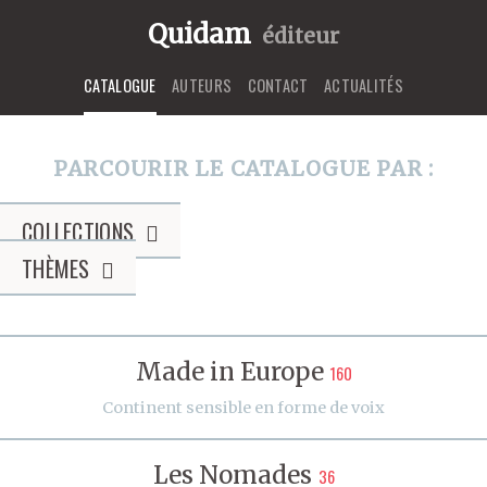
Quidam
éditeur
CATALOGUE
AUTEURS
CONTACT
ACTUALITÉS
PARCOURIR LE CATALOGUE PAR :
COLLECTIONS
THÈMES
Made in Europe
160
Continent sensible en forme de voix
Les Nomades
36