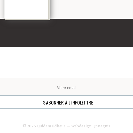
© 2026 Quidam Éditeur
— webdesign:
JpBagnis