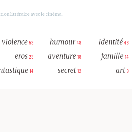
tion littéraire avec le cinéma.
violence
humour
identité
53
48
48
eros
aventure
famille
23
18
14
ntastique
secret
art
14
12
9