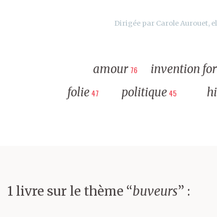
Dirigée par Carole Aurouet, el
amour
invention fo
76
folie
politique
hi
47
45
1 livre sur le thème “
buveurs
” :