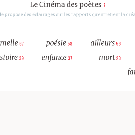
Le Cinéma des poètes
7
le propose des éclairages sur les rapports qu’entretient la créa
rmelle
poésie
ailleurs
67
58
56
stoire
enfance
mort
39
37
28
fa