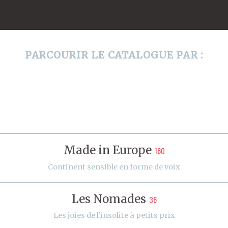
PARCOURIR LE CATALOGUE PAR :
Made in Europe
160
Continent sensible en forme de voix
Les Nomades
36
Les joies de l'insolite à petits prix