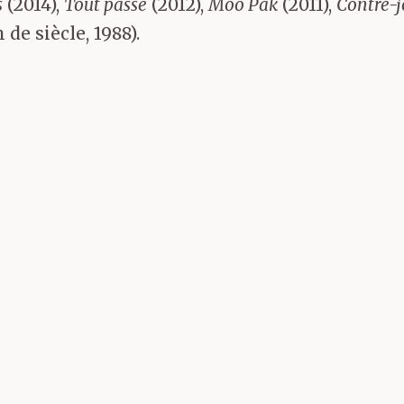
s
(2014),
Tout passe
(2012),
Moo Pak
(2011),
Contre-j
de siècle, 1988).