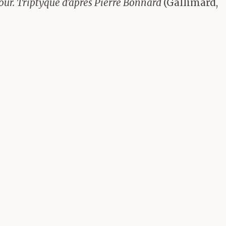
our. Triptyque d’après Pierre Bonnard
(Gallimard,