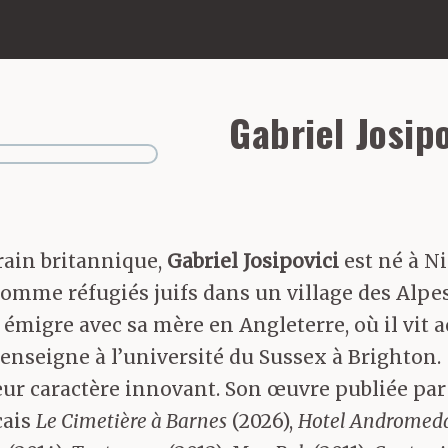
Gabriel Josipo
rain britannique,
Gabriel Josipovici
est né à N
mme réfugiés juifs dans un village des Alpes. D
il émigre avec sa mère en Angleterre, où il vit
 enseigne à l’université du Sussex à Brighton.
 leur caractère innovant. Son œuvre publiée pa
çais
Le Cimetière à Barnes
(2026),
Hotel Andromed