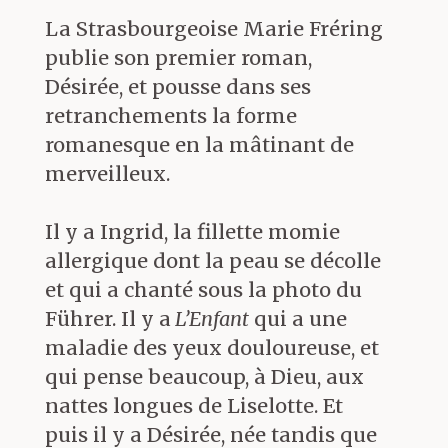
lendemains de la Seconde Guerre
La Strasbourgeoise Marie Fréring
mondiale :
« écrire un poème après
publie son premier roman,
Auschwitz est barbare, et ce fait
Désirée, et pousse dans ses
affecte même la connaissance qui
retranchements la forme
explique pourquoi il est devenu
romanesque en la mâtinant de
impossible d’écrire aujourd’hui des
merveilleux.
poèmes »
(
)
A Sarajevo, Marie Frering n’a pas joué
Il y a Ingrid, la fillette momie
son propre rôle — celui de metteure
allergique dont la peau se décolle
en scène (sons, textes ou images) —, et
et qui a chanté sous la photo du
contrairement aux habitants de
Führer. Il y a
L’Enfant
qui a une
Sarajevo, elle a volontairement
maladie des yeux douloureuse, et
dérouté son existence afin de vivre
qui pense beaucoup, à Dieu, aux
parmi les assiégés.
nattes longues de Liselotte. Et
Si elle ne fut ni l’objet ni le sujet de
puis il y a Désirée, née tandis que