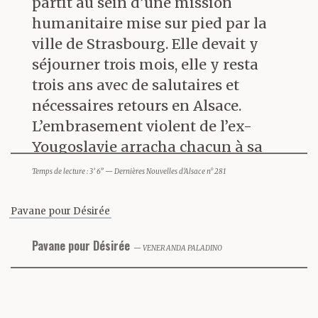
partit au sein d’une mission
humanitaire mise sur pied par la
ville de Strasbourg. Elle devait y
séjourner trois mois, elle y resta
trois ans avec de salutaires et
nécessaires retours en Alsace.
L’embrasement violent de l’ex-
Yougoslavie arracha chacun à sa
vie
« normale »
, la politique de
Temps de lecture : 3’ 6” — Dernières Nouvelles d'Alsace n° 281
purification ethnique, de viols
quasi systématiques dévasta les
Pavane pour Désirée
corps comme les têtes. Quelle
Pavane pour Désirée
écriture peut appréhender ces
VENERANDA PALADINO
réalités-là ? Que peuvent les mots
face à, la barbarie ? On connaît la
réponse d’Adorno aux