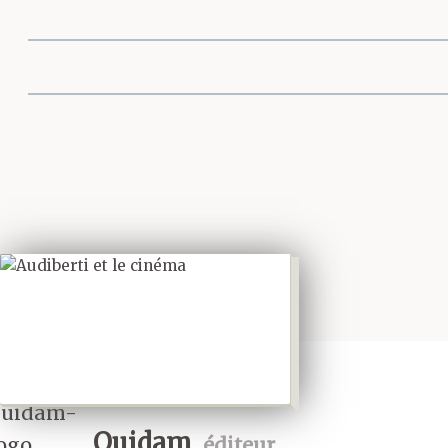
Partager cette 
Quidam
éditeur