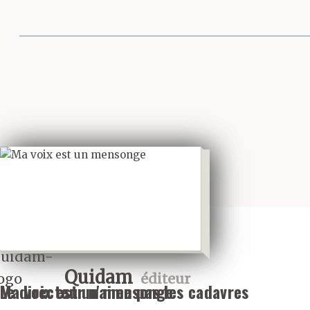
Partager cette 
Quidam
éditeur
Le directeur n'aime pas les cadavres
Ma voix est un mensonge