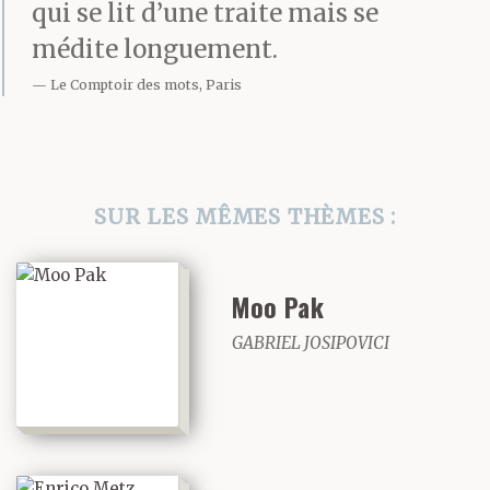
machine à écrire devant
qui se lit d’une traite mais se
moi et un beau paquet
médite longuement.
Le Comptoir des mots, Paris
bien épais d’A4 à ma
main droite, je peux, si
tout se passe bien,
SUR LES MÊMES THÈMES :
simuler la pensée et
stimuler la pensée. Il
Moo Pak
abhorre les traitements
GABRIEL JOSIPOVICI
de texte. Ils sont, disait-
il, l’apothéose comique
de la célèbre remarque