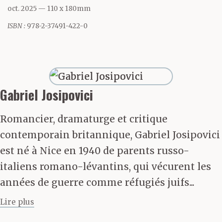
aller. Paris est pour le
oct. 2025
— 110 x 180mm
flâneur, disait-il, mais
ISBN :
978-2-37491-422-0
Londres est pour le
marcheur. La seule
façon de penser, disait-
Gabriel Josipovici
il, c’est assis à un
Romancier, dramaturge et critique
bureau, la seule façon de
contemporain britannique, Gabriel Josipovici
est né à Nice en 1940 de parents russo-
parler, c’est en
italiens romano-lévantins, qui vécurent les
marchant. Peut-être que
années de guerre comme réfugiés juifs...
penser n’est pas le mot
Lire plus
correct, disait-il, et ce