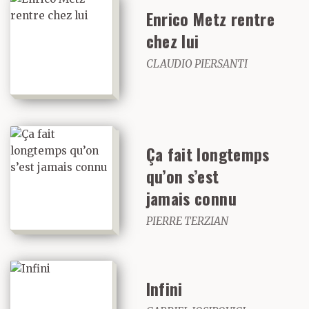
de Villiers de l’Isle
Enrico Metz rentre
chez lui
Adam, qui aujourd’hui
CLAUDIO PIERSANTI
devrait se lire ainsi :
« Écrire ? Nos
traitements de texte
Ça fait longtemps
feront cela pour nous. »
qu’on s’est
Les gens ne cessent
jamais connu
d’essayer de me
PIERRE TERZIAN
persuader
d’abandonner ma
Infini
machine à écrire et