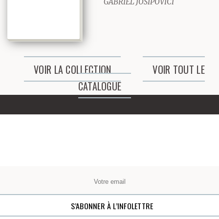
GABRIEL JOSIPOVICI
d’adopter un Apple ou
un Mackintosh ou un
Toffee ou quelque chose
VOIR LA COLLECTION
VOIR TOUT LE
de ce genre, dit-il tandis
CATALOGUE
que nous marchions sur
les pentes de
Hampstead Hill en
juillet dernier. Ils
essayent de me
persuader qu’avec un de