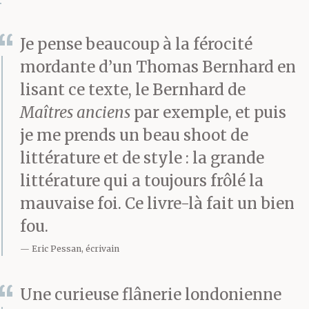
que je veux dire c’est
Je pense beaucoup à la férocité
que la seule façon de
mordante d’un Thomas Bernhard en
faire quelque chose qui
lisant ce texte, le Bernhard de
aura pour résultat de
Maîtres anciens
par exemple, et puis
je me prends un beau shoot de
faire penser les autres
littérature et de style : la grande
est un bureau avec une
littérature qui a toujours frôlé la
machine à écrire devant
mauvaise foi. Ce livre-là fait un bien
soi. Je suis tout à fait
fou.
incapable de penser,
Eric Pessan, écrivain
disait-il, mais avec une
Une curieuse flânerie londonienne