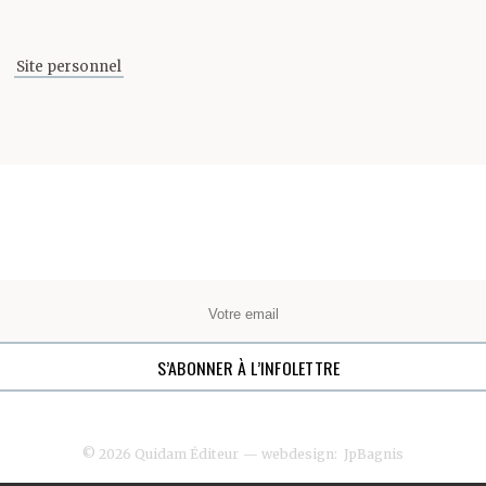
Site personnel
© 2026 Quidam Éditeur
— webdesign:
JpBagnis