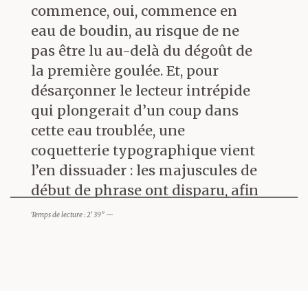
commence, oui, commence en
eau de boudin, au risque de ne
pas être lu au-delà du dégoût de
la première goulée. Et, pour
désarçonner le lecteur intrépide
qui plongerait d’un coup dans
cette eau troublée, une
coquetterie typographique vient
l’en dissuader : les majuscules de
début de phrase ont disparu, afin
qu’après les points tout soit arasé,
Temps de lecture : 2’ 39” —
que pas une tête ne dépasse. On
se demande si, dans la version
allemande, dans cette langue qui
majuscule les substantifs à tour