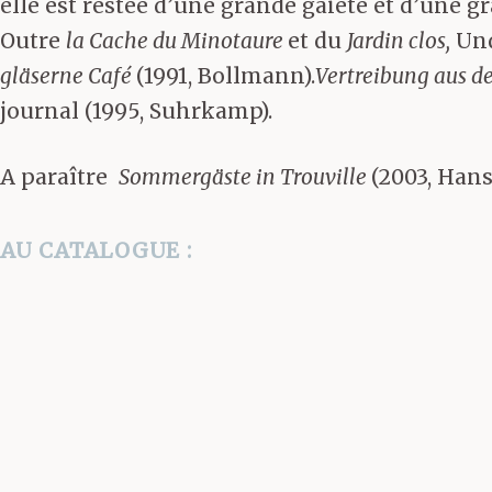
elle est restée d’une grande gaieté et d’une gra
Outre
la Cache du Minotaure
et du
Jardin clos,
Und
gläserne Café
(1991, Bollmann).
Vertreibung aus 
journal (1995, Suhrkamp).
A paraître
Sommergäste in Trouville
(2003, Hans
AU CATALOGUE :