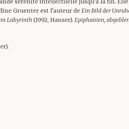
nde sérénité intellectuelle jusqu’à la fin. Elle
ine Gruenter est l’auteur de
Ein Bild der Unru
dem Labyrinth
(1992, Hanser).
Epiphanien, abgeble
er).