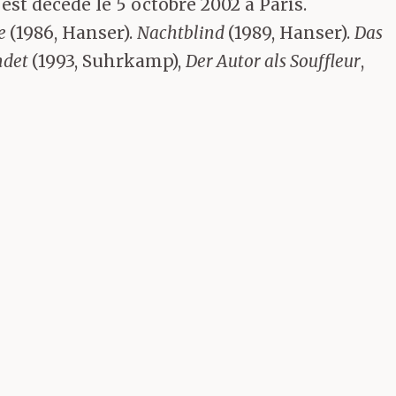
 est décédé le 5 octobre 2002 à Paris.
he
(1986, Hanser).
Nachtblind
(1989, Hanser).
Das
ndet
(1993, Suhrkamp),
Der Autor als Souffleur
,