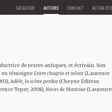
CATALOGUE
AUTEURS
CONTACT
ACTUALITÉ
aductrice de textes antiques, et écrivain. Son
me en témoigne
Entre chagrin et néant
(Laurence
003),
Adèle, la scène perdue
(Cheyne Éditeur,
ence Teper, 2008),
Noces de Mantoue
(Laurence