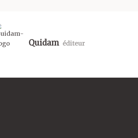
Quidam
éditeur