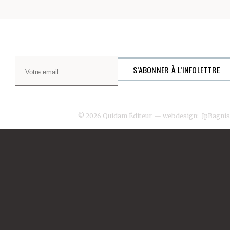
© 2026 Quidam Éditeur
— webdesign:
JpBagnis