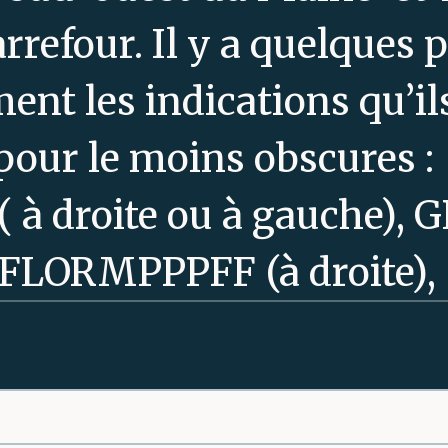
carrefour. Il y a quelques
nt les indications qu’i
pour le moins obscures :
à droite ou à gauche)
RFLORMPPPFF (à droite),
(tout droit). Quelle d
 je me scinde en trois, pr
 tout droit en même temp