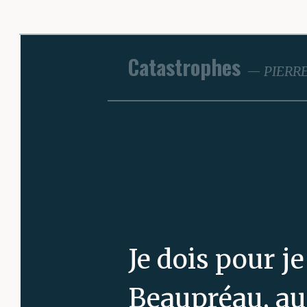
Catastrophes
PIERR
Je dois pour j
Beaupréau, au