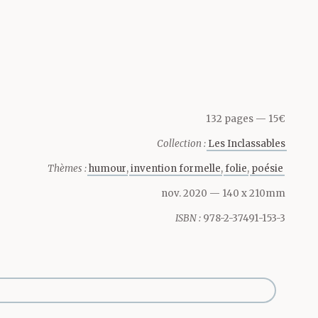
lutôt une
rivées
qu’une…
132 pages
15€
Collection :
Les Inclassables
Thèmes :
humour
invention formelle
folie
poésie
nov. 2020
— 140 x 210mm
ISBN :
978-2-37491-153-3