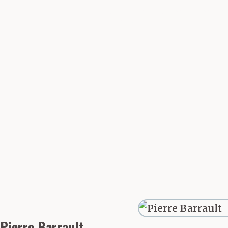
Partager cette 
trajets, trois 
infinité. Une i
à destination,
Pierre Barrault