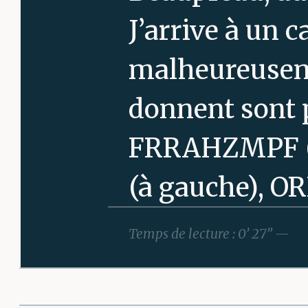
J’arrive à un 
malheureuseme
donnent sont 
FRRAHZMPF ( 
(à gauche), O
PLUGRRRRMPHG 
Temps de lecture : 0’ 27” —
prendre ? Vite,
et à gauche et