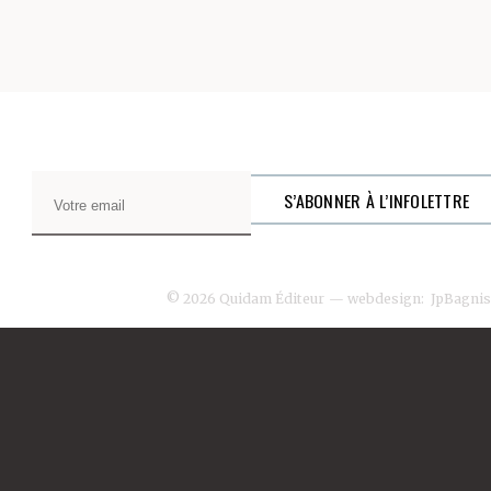
© 2026 Quidam Éditeur
— webdesign:
JpBagnis