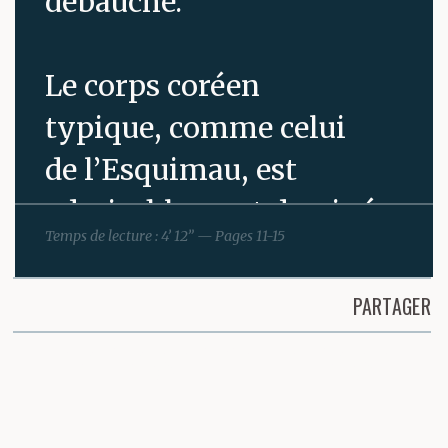
débauche.
Le corps coréen
typique, comme celui
de l’Esquimau, est
admirablement dessiné
Temps de lecture : 4’ 12” — Pages 11-15
pour les hivers durs et
brutaux. Bras et jambes
PARTAGER
courts, torse
Partager cette page
allongé présentent
moins de surface de