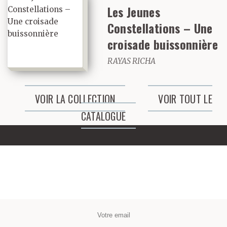
au milieu d’un ossuaire
Les Jeunes
Constellations – Une
– les Capucins lui
croisade buissonnière
donneraient la place
RAYAS RICHA
d’honneur dans l’une de
leurs mises en
VOIR LA COLLECTION
VOIR TOUT LE
scène cauchemardesques.
CATALOGUE
°
Il me faut absolument
parler du cul d’In-ja.