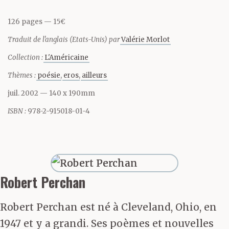
peau à l’air glacé –
126 pages
15€
moins de chaleur est
Traduit de l'anglais (Etats-Unis) par
Valérie Morlot
ainsi gaspillée.
Collection :
L'Américaine
L’haleine ne gèle pas sur
Thèmes :
poésie
eros
ailleurs
le menton et la lèvre
juil. 2002
— 140 x 190mm
supérieure de
ISBN :
978-2-915018-01-4
l’homme glabre. Les
prétentions coréennes à
descendre d’une Ourse
Robert Perchan
primordiale peuvent
Robert Perchan est né à Cleveland, Ohio, en
être écartées.
1947 et y a grandi. Ses poèmes et nouvelles