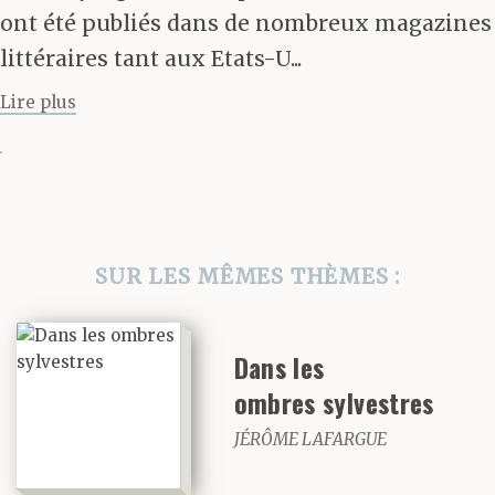
ont été publiés dans de nombreux magazines
littéraires tant aux Etats-U...
°
Lire plus
Le crâne coréen typique
a parfois des traits
résolument amérindiens
SUR LES MÊMES THÈMES :
– preuve vivante,
respirante du
Dans les
ombres sylvestres
pont terrestre
JÉRÔME LAFARGUE
préhistorique qui