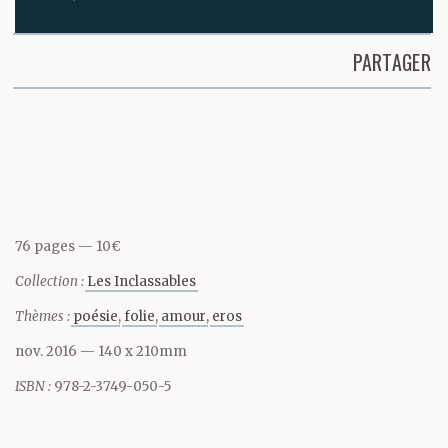
les prenant
PARTAGER
Partager cette page
et posant là
sur ses seins
76 pages
10€
Collection :
Les Inclassables
les mains
Thèmes :
poésie
folie
amour
eros
nov. 2016
— 140 x 210mm
elle a voulu savoir si il
ISBN :
978-2-3749-050-5
les aime