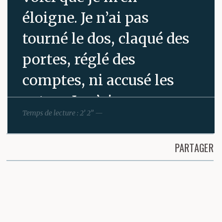
éloigne. Je n’ai pas
tourné le dos, claqué des
portes, réglé des
comptes, ni accusé les
autres. Je n’ai pas eu
Temps de lecture : 2’ 2” —
besoin de déchirer, de
rompre, d’argumenter,
PARTAGER
de convaincre. Un
Partager cette page
espace s’est installé de
lui-même, une distance