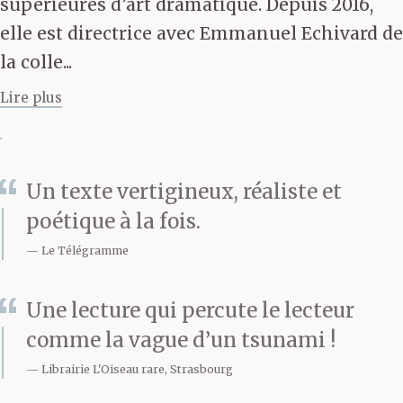
supérieures d’art dramatique. Depuis 2016,
couleurs juxtaposées.
elle est directrice avec Emmanuel Echivard de
C’est comme si je
la colle...
n’avais plus ma place
Lire plus
sur la surface bien
agencée des lignes et
Un texte vertigineux, réaliste et
des formes. Je me suis
poétique à la fois.
détachée sans bruit.
Le Télégramme
Une lecture qui percute le lecteur
J’ai beaucoup œuvré
comme la vague d’un tsunami !
pour en arriver là : un
Librairie L'Oiseau rare, Strasbourg
travail invisible et