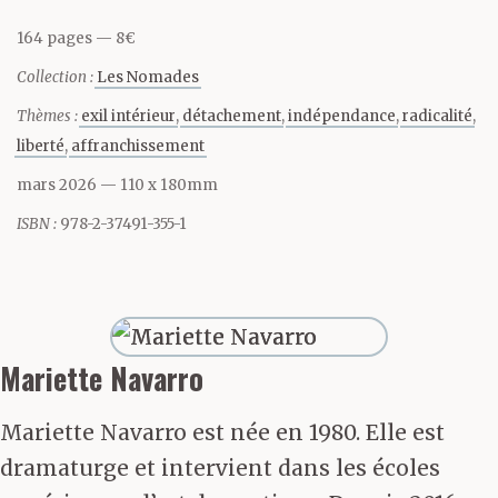
qui a découpé chaque
164 pages
8€
chose sur le fond du ciel
Collection :
Les Nomades
et l’a recollée plus loin,
Thèmes :
exil intérieur
détachement
indépendance
radicalité
différemment.
liberté
affranchissement
mars 2026
— 110 x 180mm
ISBN :
978-2-37491-355-1
Je ne colle plus à rien.
Je suis détourée, glissée,
Mariette Navarro
d’une situation à l’autre.
Ce qui m’entoure est
Mariette Navarro est née en 1980. Elle est
dramaturge et intervient dans les écoles
une série d’aplats, de