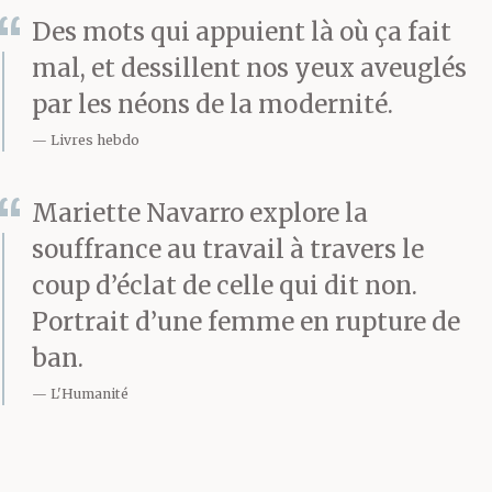
Des mots qui appuient là où ça fait
secret. J’ai planté des
mal, et dessillent nos yeux aveuglés
points d’interrogation à
par les néons de la modernité.
l’intérieur de chaque
Livres hebdo
évidence.
Mariette Navarro explore la
souffrance au travail à travers le
Ce n’est pas une défaite.
coup d’éclat de celle qui dit non.
Portrait d’une femme en rupture de
ban.
Ce n’est pas rien de
L'Humanité
retrouver sa peau libre
de tout contact et de