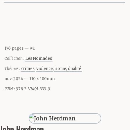
Partager cette page
176 pages
9€
Collection :
Les Nomades
Thèmes :
crimes
violence
ironie
dualité
nov. 2024
— 110 x 180mm
ISBN :
978-2-37491-333-9
John Herdman